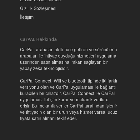
SSS
Gizlilik Sözleşmesi
Nasıl Çalışır
İletişim
Hikayemiz
Ürünler
CarPAL Hakkında
CarPal, arabaları akıllı hale getiren ve sürücülerin
PARTNERLİK
arabaları ile ihtiyaç duyduğu hizmetleri uygulama
üzerinden satın almasına imkan sağlayan bir
My CarPal
yapay zeka teknolojisidir.
Hesabını Sil!
CarPal Connect, Wifi ve bluetooth tipinde iki farklı
versiyonu olan ve CarPal uygulaması ile bağlantı
kurabilen bir cihazdır. CarPal Connect ile CarPal
uygulaması iletişim kurar ve mekanik verilere
erişir. Bu mekanik veriler CarPal tarafından işlenir
ve ihtiyacın olan bir ürün veya hizmet varsa, ucuz
fiyata satın almanı teklif eder.