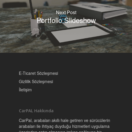
Çözümler
Next Post
FleetPAL
Endüstriyel
Portfolio Slideshow
Uygulamalar
InsurPAL
FixPAL
SSS
Nasıl Çalışır
Hikayemiz
Ürünler
E-Ticaret Sözleşmesi
Gizlilik Sözleşmesi
PARTNERLİK
İletişim
My CarPal
Hesabını Sil!
CarPAL Hakkında
CarPal, arabaları akıllı hale getiren ve sürücülerin
arabaları ile ihtiyaç duyduğu hizmetleri uygulama